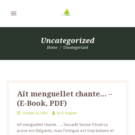
Uncategorized
Home
Uncategorized
Aït menguellet chante… –
(E-Book, PDF)
October 15, 2025
by
IT Support
Aït menguellet chante… , Tassadit Yacine-Titouh La
prose est élégante, mais l’intrigue est trop linéaire et