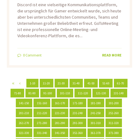
Discord ist eine vielseitige Kommunikationsplattform,
die ursprünglich für Gamer entwickelt wurde, sich heute
aber bei unterschiedlichsten Communities, Teams und
Unternehmen großer Beliebtheit erfreut. GoToMeeting
ist eine professionelle Online-Meeting- und
Videokonferenz-Plattform, die es...
0
Comment
READ MORE
1-10
11-20
21-30
31-40
41-50
51-60
61-70
71-80
81-90
91-100
101-110
111-120
121-130
131-140
141-150
151-160
161-170
171-180
181-190
191-200
201-210
211-220
221-230
231-240
241-250
251-260
261-270
271-280
281-290
291-300
301-310
311-320
321-330
331-340
341-350
351-360
361-370
371-380