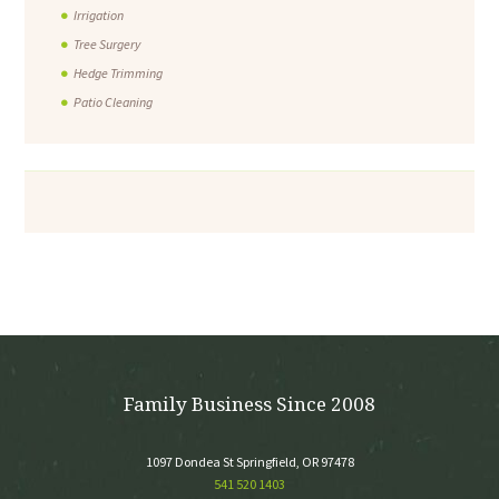
Irrigation
Tree Surgery
Hedge Trimming
Patio Cleaning
Family Business Since 2008
1097 Dondea St Springfield, OR 97478
541 520 1403