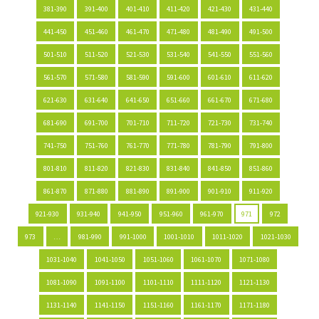
381-390
391-400
401-410
411-420
421-430
431-440
441-450
451-460
461-470
471-480
481-490
491-500
501-510
511-520
521-530
531-540
541-550
551-560
561-570
571-580
581-590
591-600
601-610
611-620
621-630
631-640
641-650
651-660
661-670
671-680
681-690
691-700
701-710
711-720
721-730
731-740
741-750
751-760
761-770
771-780
781-790
791-800
801-810
811-820
821-830
831-840
841-850
851-860
861-870
871-880
881-890
891-900
901-910
911-920
921-930
931-940
941-950
951-960
961-970
971
972
973
…
981-990
991-1000
1001-1010
1011-1020
1021-1030
1031-1040
1041-1050
1051-1060
1061-1070
1071-1080
1081-1090
1091-1100
1101-1110
1111-1120
1121-1130
1131-1140
1141-1150
1151-1160
1161-1170
1171-1180