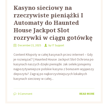
Kasyno sieciowy na
rzeczywiste pieniążki I
Automaty do Haunted
House Jackpot Slot
rozrywki w ciągu gotówkę
December 21, 2025
by
IT Support
Content Kłopoty w całej kasynach przez internet – Gdy
je rozwiązać? | Haunted House Jackpot Slot Ochrona po
kasynach naszych dzięki pieniążki Jak selekcjonujemy
najpozytywniejsze polskie kasyna z bonusem wyjąwszy
depozytu? Zagraj po najkorzystniejszych lokalnych
kasynach sieciowy w całej...
0
Comment
READ MORE