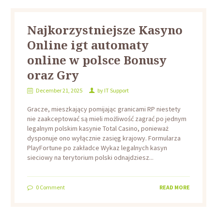
Najkorzystniejsze Kasyno
Online igt automaty
online w polsce Bonusy
oraz Gry
December 21, 2025
by
IT Support
Gracze, mieszkający pomijając granicami RP niestety
nie zaakceptować są mieli możliwość zagrać po jednym
legalnym polskim kasynie Total Casino, ponieważ
dysponuje ono wyłącznie zasięg krajowy. Formularza
PlayFortune po zakładce Wykaz legalnych kasyn
sieciowy na terytorium polski odnajdziesz...
0
Comment
READ MORE