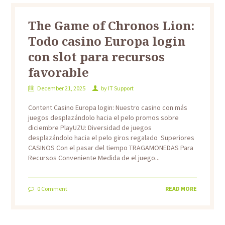
The Game of Chronos Lion:
Todo casino Europa login
con slot para recursos
favorable
December 21, 2025
by
IT Support
Content Casino Europa login: Nuestro casino con más
juegos desplazándolo hacia el pelo promos sobre
diciembre PlayUZU: Diversidad de juegos
desplazándolo hacia el pelo giros regalado Superiores
CASINOS Con el pasar del tiempo TRAGAMONEDAS Para
Recursos Conveniente Medida de el juego...
0
Comment
READ MORE