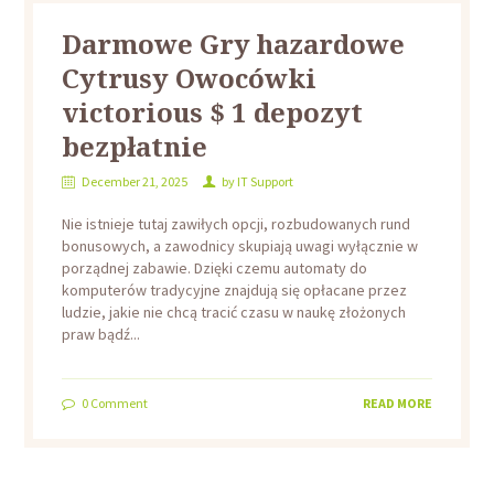
Darmowe Gry hazardowe
Cytrusy Owocówki
victorious $ 1 depozyt
bezpłatnie
December 21, 2025
by
IT Support
Nie istnieje tutaj zawiłych opcji, rozbudowanych rund
bonusowych, a zawodnicy skupiają uwagi wyłącznie w
porządnej zabawie. Dzięki czemu automaty do
komputerów tradycyjne znajdują się opłacane przez
ludzie, jakie nie chcą tracić czasu w naukę złożonych
praw bądź...
0
Comment
READ MORE