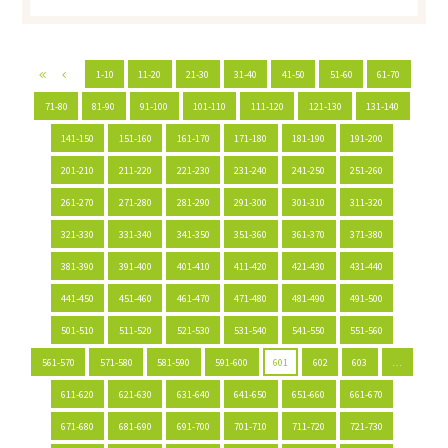
1-10
11-20
21-30
31-40
41-50
51-60
61-70
71-80
81-90
91-100
101-110
111-120
121-130
131-140
141-150
151-160
161-170
171-180
181-190
191-200
201-210
211-220
221-230
231-240
241-250
251-260
261-270
271-280
281-290
291-300
301-310
311-320
321-330
331-340
341-350
351-360
361-370
371-380
381-390
391-400
401-410
411-420
421-430
431-440
441-450
451-460
461-470
471-480
481-490
491-500
501-510
511-520
521-530
531-540
541-550
551-560
561-570
571-580
581-590
591-600
601
602
603
…
611-620
621-630
631-640
641-650
651-660
661-670
671-680
681-690
691-700
701-710
711-720
721-730