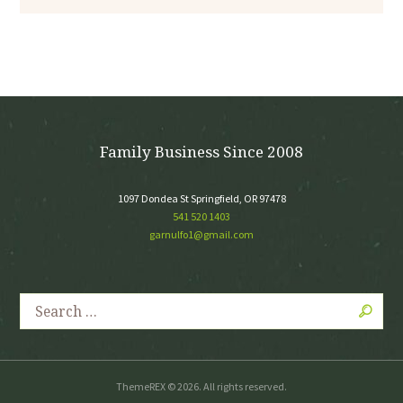
Family Business Since 2008
1097 Dondea St Springfield, OR 97478
541 520 1403
garnulfo1@gmail.com
ThemeREX © 2026. All rights reserved.