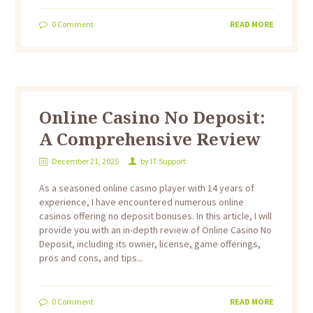
0
Comment
READ MORE
Online Casino No Deposit:
A Comprehensive Review
December 21, 2025
by
IT Support
As a seasoned online casino player with 14 years of
experience, I have encountered numerous online
casinos offering no deposit bonuses. In this article, I will
provide you with an in-depth review of Online Casino No
Deposit, including its owner, license, game offerings,
pros and cons, and tips...
0
Comment
READ MORE