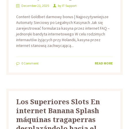
December 21, 2025
by
IT Support
Content Goldbet darmowy bonus | Najpozytywniejsze
Automaty Sieciowy po Legalnych Kasynach Jak się
zarejestrować formularza kasyna przez internet FAQ –
jednoręki bandyta internetowego W celu rodzimych
internautów żyjących przy Holandii, kasyna przez
internet stanowią zachwycającą...
0
Comment
READ MORE
Los Superiores Slots En
internet Banana Splash
máquinas tragaperras
desplazándolo hacia el