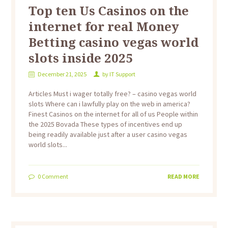
Top ten Us Casinos on the
internet for real Money
Betting casino vegas world
slots inside 2025
December 21, 2025
by
IT Support
Articles Must i wager totally free? – casino vegas world
slots Where can i lawfully play on the web in america?
Finest Casinos on the internet for all of us People within
the 2025 Bovada These types of incentives end up
being readily available just after a user casino vegas
world slots...
0
Comment
READ MORE