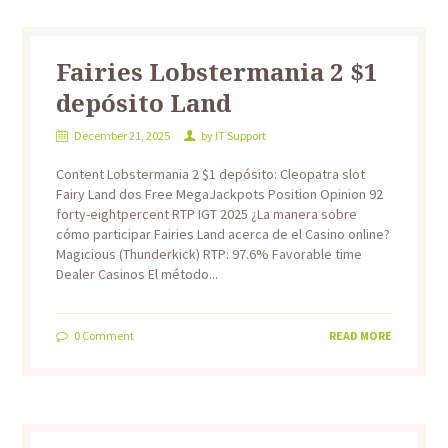
Fairies Lobstermania 2 $1
depósito Land
December 21, 2025
by
IT Support
Content Lobstermania 2 $1 depósito: Cleopatra slot
Fairy Land dos Free MegaJackpots Position Opinion 92
forty-eightpercent RTP IGT 2025 ¿La manera sobre
cómo participar Fairies Land acerca de el Casino online?
Magicious (Thunderkick) RTP: 97.6% Favorable time
Dealer Casinos El método...
0
Comment
READ MORE