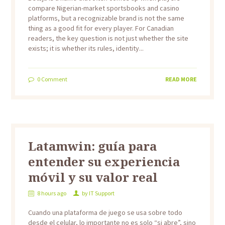
compare Nigerian-market sportsbooks and casino
platforms, but a recognizable brand is not the same
thing as a good fit for every player. For Canadian
readers, the key question is not just whether the site
exists; it is whether its rules, identity...
0
Comment
READ MORE
Latamwin: guía para
entender su experiencia
móvil y su valor real
8 hours ago
by
IT Support
Cuando una plataforma de juego se usa sobre todo
desde el celular, lo importante no es solo “si abre”, sino