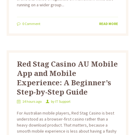
running on a wider group...
0
Comment
READ MORE
Red Stag Casino AU Mobile
App and Mobile
Experience: A Beginner’s
Step-by-Step Guide
14 hours ago
by
IT Support
For Australian mobile players, Red Stag Casino is best
understood as a browser-first casino rather than a
heavy download product. That matters, because a
smooth mobile experience is less about having a flashy