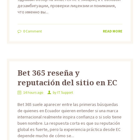
дезамбигуации, проверки лицензии и понимания,
что именно вы...
0
Comment
READ MORE
Bet 365 reseña y
reputación del sitio en EC
14 hours ago
by
IT Support
Bet 365 suele aparecer entre las primeras búsquedas
de quienes en Ecuador quieren entender si una marca
internacional realmente inspira confianza o si solo tiene
buen nombre. La respuesta corta es que su reputación
global es fuerte, pero la experiencia práctica desde EC
depende mucho de cómo se...