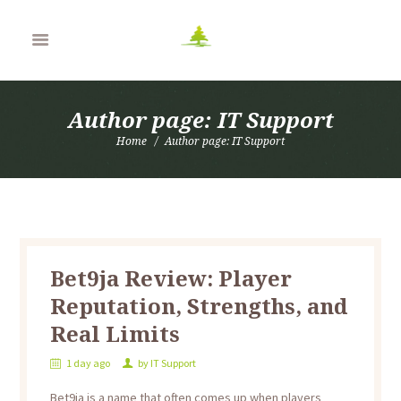
Author page: IT Support
Home
Author page: IT Support
Bet9ja Review: Player
Reputation, Strengths, and
Real Limits
1 day ago
by
IT Support
Bet9ja is a name that often comes up when players