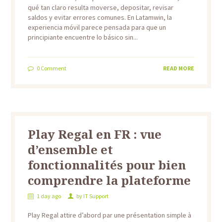
qué tan claro resulta moverse, depositar, revisar
saldos y evitar errores comunes. En Latamwin, la
experiencia móvil parece pensada para que un
principiante encuentre lo básico sin...
0
Comment
READ MORE
Play Regal en FR : vue
d’ensemble et
fonctionnalités pour bien
comprendre la plateforme
1 day ago
by
IT Support
Play Regal attire d’abord par une présentation simple à