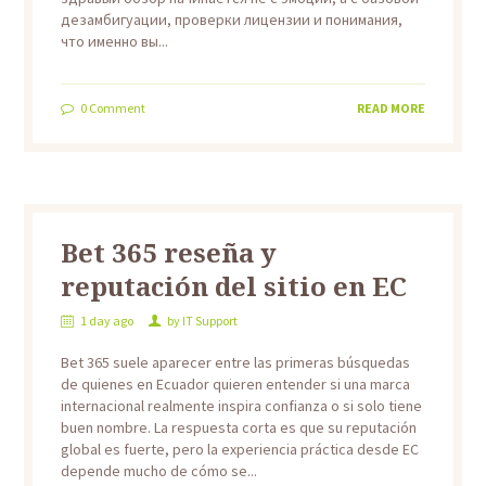
дезамбигуации, проверки лицензии и понимания,
что именно вы...
0
Comment
READ MORE
Bet 365 reseña y
reputación del sitio en EC
1 day ago
by
IT Support
Bet 365 suele aparecer entre las primeras búsquedas
de quienes en Ecuador quieren entender si una marca
internacional realmente inspira confianza o si solo tiene
buen nombre. La respuesta corta es que su reputación
global es fuerte, pero la experiencia práctica desde EC
depende mucho de cómo se...