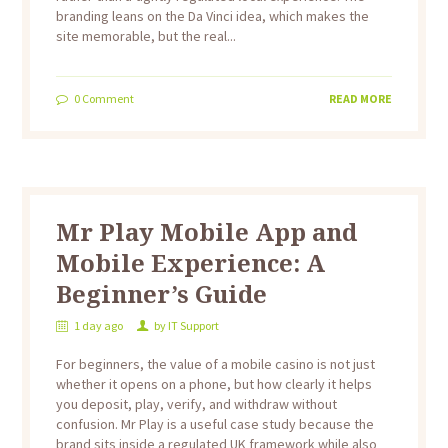
branding leans on the Da Vinci idea, which makes the
site memorable, but the real...
0
Comment
READ MORE
Mr Play Mobile App and
Mobile Experience: A
Beginner’s Guide
1 day ago
by
IT Support
For beginners, the value of a mobile casino is not just
whether it opens on a phone, but how clearly it helps
you deposit, play, verify, and withdraw without
confusion. Mr Play is a useful case study because the
brand sits inside a regulated UK framework while also