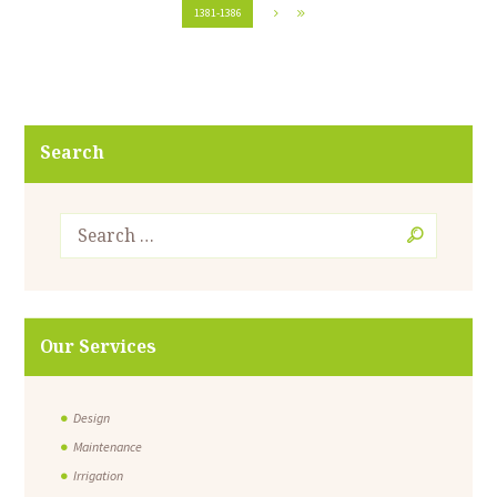
1381-1386
Search
Our Services
Design
Maintenance
Irrigation