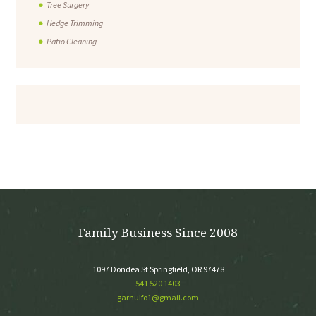
Tree Surgery
Hedge Trimming
Patio Cleaning
Family Business Since 2008
1097 Dondea St Springfield, OR 97478
541 520 1403
garnulfo1@gmail.com