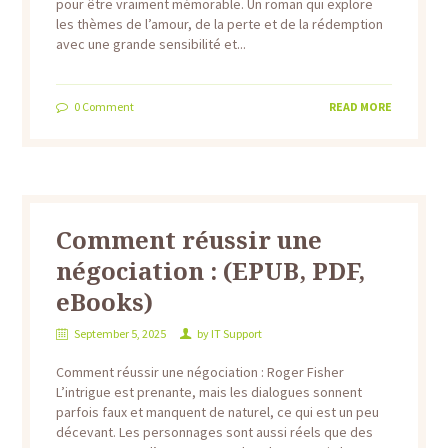
pour être vraiment mémorable. Un roman qui explore
les thèmes de l’amour, de la perte et de la rédemption
avec une grande sensibilité et...
0
Comment
READ MORE
Comment réussir une
négociation : (EPUB, PDF,
eBooks)
September 5, 2025
by
IT Support
Comment réussir une négociation : Roger Fisher
L’intrigue est prenante, mais les dialogues sonnent
parfois faux et manquent de naturel, ce qui est un peu
décevant. Les personnages sont aussi réels que des