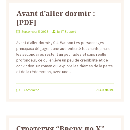
Avant d’aller dormir :
[PDF]
September 5, 2025
by
IT Support
Avant d’aller dormir , S.J. Watson Les personnages
principaux dégagent une authenticité touchante, mais
les secondaires restent un peu fades et sans réelle
profondeur, ce qui enlève un peu de crédibilité et de
conviction. Un roman qui explore les thèmes de la perte
et de la rédemption, avec une...
0
Comment
READ MORE
Стратегия “Вверх по Х”