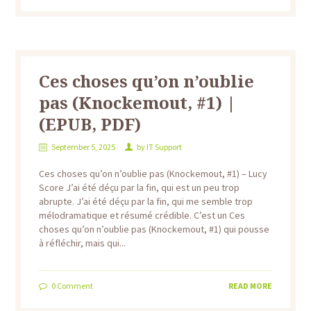
Ces choses qu’on n’oublie
pas (Knockemout, #1) |
(EPUB, PDF)
September 5, 2025
by
IT Support
Ces choses qu’on n’oublie pas (Knockemout, #1) – Lucy
Score J’ai été déçu par la fin, qui est un peu trop
abrupte. J’ai été déçu par la fin, qui me semble trop
mélodramatique et résumé crédible. C’est un Ces
choses qu’on n’oublie pas (Knockemout, #1) qui pousse
à réfléchir, mais qui...
0
Comment
READ MORE