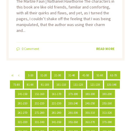
The Marble Faun | Nathaniel Hawthorne The characters in
this book are like old friends, familiar and comforting,
with all their quirks and flaws, and yet, as I turned the
pages, I couldn’t shake off the feeling that I was being
manipulated, that the author was using their charm
and...
0
Comment
READ MORE
1-10
11-20
21-30
31-40
41-50
51-60
61-70
71-80
81-90
91-100
101-110
111-120
121-130
131-140
141-150
151-160
161-170
171-180
181-190
191-200
201-210
211-220
221-230
231-240
241-250
251-260
261-270
271-280
281-290
291-300
301-310
311-320
321-330
331-340
341-350
351-360
361-370
371-380