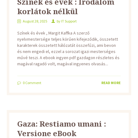
Színek és évek : Irodalom
korlátok nélkül
August 28, 2025
by
IT Support
Színek és évek , Margit Kaffka A szerző
nyelvmestersége teljes körűen kifejeződik, összetett
karakterek összetett hálózatát összefűzi, ami bevon
és nem engedi el, ezzel a sorozat igazi mesterséges
művé teszi. A ebook ingyen pdf gazdagon részletes és
magával ragadó volt, magával ingyenes olvasás...
0
Comment
READ MORE
Gaza: Restiamo umani :
Versione eBook