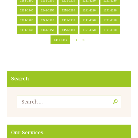
1181-1190
1191-1200
1201-1210
1211-1220
1221-1230
1231-1240
1241-1250
1251-1260
1261-1270
1271-1280
1281-1290
1291-1300
1301-1310
1311-1320
1321-1330
1331-1340
1341-1350
1351-1360
1361-1370
1371-1380
1381-1387
Search
Our Services