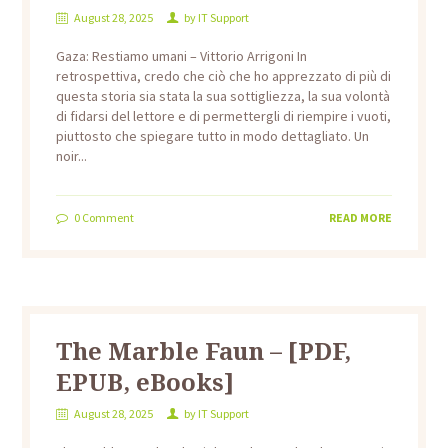
August 28, 2025
by
IT Support
Gaza: Restiamo umani – Vittorio Arrigoni In
retrospettiva, credo che ciò che ho apprezzato di più di
questa storia sia stata la sua sottigliezza, la sua volontà
di fidarsi del lettore e di permettergli di riempire i vuoti,
piuttosto che spiegare tutto in modo dettagliato. Un
noir...
0
Comment
READ MORE
The Marble Faun – [PDF,
EPUB, eBooks]
August 28, 2025
by
IT Support