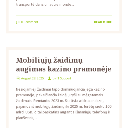
transporté dans un autre monde...
0
Comment
READ MORE
Mobiliųjų žaidimų
augimas kazino pramonėje
August 28, 2025
by
IT Support
Nešiojamieji žaidimai tapo dominuojančia jėga kazino
pramonėje, pakeičiančia žaidėjų ryšį su mėgstamais
žaidimais. Remiantis 2023 m. Statista atlikta analize,
pajamos iš mobiliųjų žaidimų iki 2025 m. turėtų siekti 100
mlrd. USD, o tai paskatins augantis išmaniųjų telefonų ir
planšetinių...