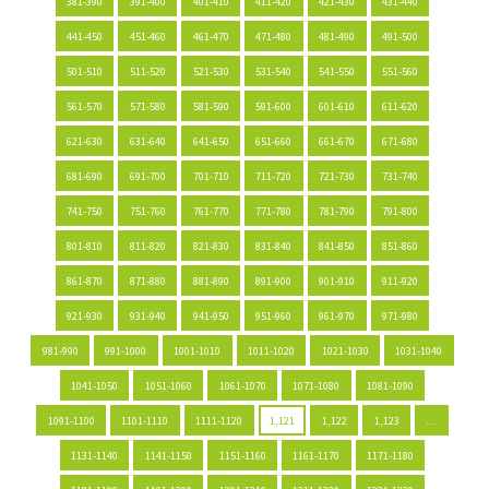
381-390
391-400
401-410
411-420
421-430
431-440
441-450
451-460
461-470
471-480
481-490
491-500
501-510
511-520
521-530
531-540
541-550
551-560
561-570
571-580
581-590
591-600
601-610
611-620
621-630
631-640
641-650
651-660
661-670
671-680
681-690
691-700
701-710
711-720
721-730
731-740
741-750
751-760
761-770
771-780
781-790
791-800
801-810
811-820
821-830
831-840
841-850
851-860
861-870
871-880
881-890
891-900
901-910
911-920
921-930
931-940
941-950
951-960
961-970
971-980
981-990
991-1000
1001-1010
1011-1020
1021-1030
1031-1040
1041-1050
1051-1060
1061-1070
1071-1080
1081-1090
1091-1100
1101-1110
1111-1120
1,121
1,122
1,123
…
1131-1140
1141-1150
1151-1160
1161-1170
1171-1180