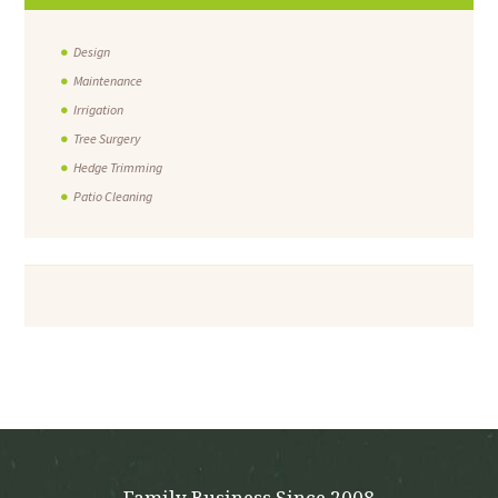
Design
Maintenance
Irrigation
Tree Surgery
Hedge Trimming
Patio Cleaning
Family Business Since 2008