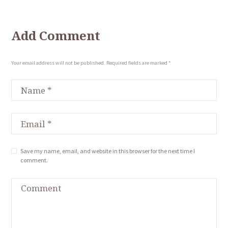
Add Comment
Your email address will not be published. Required fields are marked *
Save my name, email, and website in this browser for the next time I
comment.