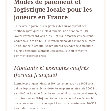
Modes de paiement et
logistique locale pour les
joueurs en France
Pour éviter la galère, privilégiez les sites qui acceptent des
méthodes pratiques pour les Français : Carte Bancaire (CB),
PayPal, Paysafecard, Apple Pay — et, sur le marché gris, souvent
Crypto pour la rapidité. La CB reste le signal de confiance numéro
un en France, alors que l’usage intensif de crypto peut être utile
pour la vitesse mais complique les recours; la suite montre
comment peser ces choix.
Montants et exemples chiffrés
(format français)
Exemples pratiques : déposer 50 €, tester un retrait de 100 € pour
valider le processus, éviter de tenter un premier retrait de 5 000 €
sans KYC déjà validé. Si le site annonce 1-3 jours pour un virement,
comptez souvent 5-10 jours réels en cas de contrôle — l’exemple
précédent vous montre pourquoi il vaut mieux tester avec 20–50 €
avant de monter la mise.