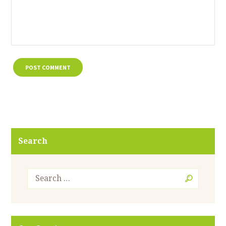
Search