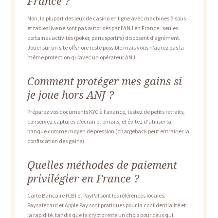
France ?
Non, la plupart des jeux de casino en ligne avec machines à sous
et tables live ne sont pas autorisés par l’ANJ en France : seules
certaines activités (poker, paris sportifs) disposent d’agrément.
Jouer sur un site offshore reste possible mais vous n’aurez pas la
même protection qu’avec un opérateur ANJ.
Comment protéger mes gains si
je joue hors ANJ ?
Préparez vos documents KYC à l’avance, testez de petits retraits,
conservez captures d’écran et emails, et évitez d’utiliser la
banque comme moyen de pression (chargeback peut entraîner la
confiscation des gains).
Quelles méthodes de paiement
privilégier en France ?
Carte Bancaire (CB) et PayPal sont les références locales.
Paysafecard et Apple Pay sont pratiques pour la confidentialité et
la rapidité, tandis que la crypto reste un choix pour ceux qui