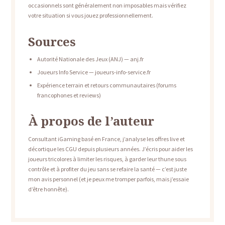
occasionnels sont généralement non imposables mais vérifiez
votre situation si vous jouez professionnellement.
Sources
Autorité Nationale des Jeux (ANJ) — anj.fr
Joueurs Info Service — joueurs-info-service.fr
Expérience terrain et retours communautaires (forums
francophones et reviews)
À propos de l’auteur
Consultant iGaming basé en France, j’analyse les offres live et
décortique les CGU depuis plusieurs années. J’écris pour aider les
joueurs tricolores à limiter les risques, à garder leur thune sous
contrôle et à profiter du jeu sans se refaire la santé — c’est juste
mon avis personnel (et je peux me tromper parfois, mais j’essaie
d’être honnête).