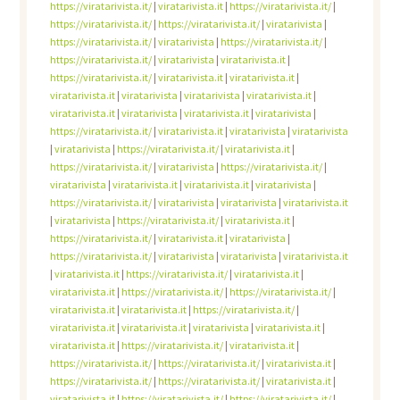
https://viratarivista.it/
|
viratarivista.it
|
https://viratarivista.it/
|
https://viratarivista.it/
|
https://viratarivista.it/
|
viratarivista
|
https://viratarivista.it/
|
viratarivista
|
https://viratarivista.it/
|
https://viratarivista.it/
|
viratarivista
|
viratarivista.it
|
https://viratarivista.it/
|
viratarivista.it
|
viratarivista.it
|
viratarivista.it
|
viratarivista
|
viratarivista
|
viratarivista.it
|
viratarivista.it
|
viratarivista
|
viratarivista.it
|
viratarivista
|
https://viratarivista.it/
|
viratarivista.it
|
viratarivista
|
viratarivista
|
viratarivista
|
https://viratarivista.it/
|
viratarivista.it
|
https://viratarivista.it/
|
viratarivista
|
https://viratarivista.it/
|
viratarivista
|
viratarivista.it
|
viratarivista.it
|
viratarivista
|
https://viratarivista.it/
|
viratarivista
|
viratarivista
|
viratarivista.it
|
viratarivista
|
https://viratarivista.it/
|
viratarivista.it
|
https://viratarivista.it/
|
viratarivista.it
|
viratarivista
|
https://viratarivista.it/
|
viratarivista
|
viratarivista
|
viratarivista.it
|
viratarivista.it
|
https://viratarivista.it/
|
viratarivista.it
|
viratarivista.it
|
https://viratarivista.it/
|
https://viratarivista.it/
|
viratarivista.it
|
viratarivista.it
|
https://viratarivista.it/
|
viratarivista.it
|
viratarivista.it
|
viratarivista
|
viratarivista.it
|
viratarivista.it
|
https://viratarivista.it/
|
viratarivista.it
|
https://viratarivista.it/
|
https://viratarivista.it/
|
viratarivista.it
|
https://viratarivista.it/
|
https://viratarivista.it/
|
viratarivista.it
|
viratarivista.it
|
https://viratarivista.it/
|
https://viratarivista.it/
|