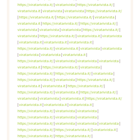
https://viratarivista.it/
|
viratarivista
|
https://viratarivista.it/
|
viratarivista.it
|
viratarivista
|
viratarivista
|
https://viratarivista.it/
|
https://viratarivista.it/
|
https://viratarivista.it/
|
viratarivista
|
viratarivista.it
|
https://viratarivista.it/
|
https://viratarivista.it/
|
viratarivista
|
viratarivista
|
viratarivista
|
https://viratarivista.it/
|
viratarivista
|
https://viratarivista.it/
|
viratarivista.it
|
viratarivista
|
viratarivista.it
|
viratarivista.it
|
viratarivista.it
|
https://viratarivista.it/
|
viratarivista.it
|
viratarivista
|
viratarivista
|
viratarivista
|
viratarivista
|
viratarivista.it
|
https://viratarivista.it/
|
viratarivista
|
viratarivista
|
viratarivista
|
viratarivista.it
|
https://viratarivista.it/
|
viratarivista
|
https://viratarivista.it/
|
https://viratarivista.it/
|
viratarivista
|
https://viratarivista.it/
|
viratarivista
|
https://viratarivista.it/
|
viratarivista.it
|
viratarivista.it
|
https://viratarivista.it/
|
https://viratarivista.it/
|
viratarivista.it
|
https://viratarivista.it/
|
viratarivista
|
viratarivista
|
viratarivista.it
|
https://viratarivista.it/
|
viratarivista.it
|
viratarivista.it
|
viratarivista.it
|
https://viratarivista.it/
|
viratarivista
|
viratarivista
|
https://viratarivista.it/
|
viratarivista
|
viratarivista
|
https://viratarivista.it/
|
viratarivista
|
viratarivista
|
viratarivista
|
https://viratarivista.it/
|
https://viratarivista.it/
|
viratarivista.it
|
https://viratarivista.it/
|
https://viratarivista.it/
|