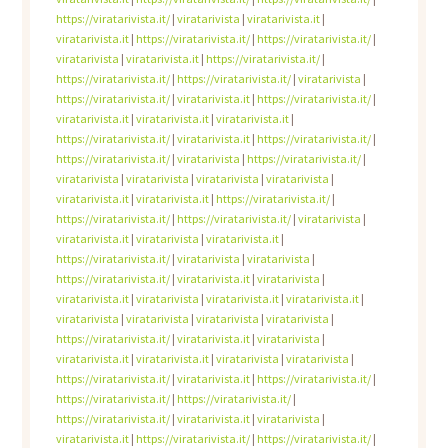
https://viratarivista.it/
|
viratarivista
|
viratarivista.it
|
viratarivista.it
|
https://viratarivista.it/
|
https://viratarivista.it/
|
viratarivista
|
viratarivista.it
|
https://viratarivista.it/
|
https://viratarivista.it/
|
https://viratarivista.it/
|
viratarivista
|
https://viratarivista.it/
|
viratarivista.it
|
https://viratarivista.it/
|
viratarivista.it
|
viratarivista.it
|
viratarivista.it
|
https://viratarivista.it/
|
viratarivista.it
|
https://viratarivista.it/
|
https://viratarivista.it/
|
viratarivista
|
https://viratarivista.it/
|
viratarivista
|
viratarivista
|
viratarivista
|
viratarivista
|
viratarivista.it
|
viratarivista.it
|
https://viratarivista.it/
|
https://viratarivista.it/
|
https://viratarivista.it/
|
viratarivista
|
viratarivista.it
|
viratarivista
|
viratarivista.it
|
https://viratarivista.it/
|
viratarivista
|
viratarivista
|
https://viratarivista.it/
|
viratarivista.it
|
viratarivista
|
viratarivista.it
|
viratarivista
|
viratarivista.it
|
viratarivista.it
|
viratarivista
|
viratarivista
|
viratarivista
|
viratarivista
|
https://viratarivista.it/
|
viratarivista.it
|
viratarivista
|
viratarivista.it
|
viratarivista.it
|
viratarivista
|
viratarivista
|
https://viratarivista.it/
|
viratarivista.it
|
https://viratarivista.it/
|
https://viratarivista.it/
|
https://viratarivista.it/
|
https://viratarivista.it/
|
viratarivista.it
|
viratarivista
|
viratarivista.it
|
https://viratarivista.it/
|
https://viratarivista.it/
|