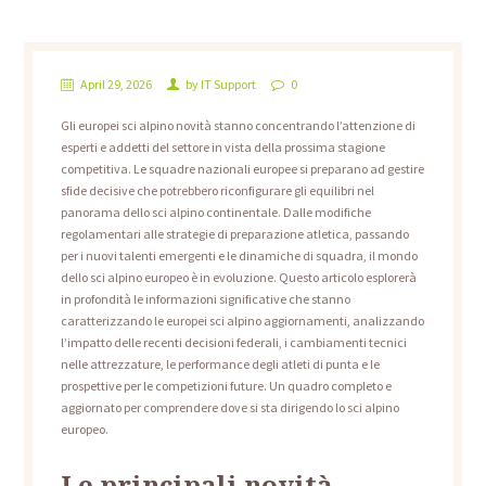
April 29, 2026
by
IT Support
0
Gli europei sci alpino novità stanno concentrando l’attenzione di
esperti e addetti del settore in vista della prossima stagione
competitiva. Le squadre nazionali europee si preparano ad gestire
sfide decisive che potrebbero riconfigurare gli equilibri nel
panorama dello sci alpino continentale. Dalle modifiche
regolamentari alle strategie di preparazione atletica, passando
per i nuovi talenti emergenti e le dinamiche di squadra, il mondo
dello sci alpino europeo è in evoluzione. Questo articolo esplorerà
in profondità le informazioni significative che stanno
caratterizzando le europei sci alpino aggiornamenti, analizzando
l’impatto delle recenti decisioni federali, i cambiamenti tecnici
nelle attrezzature, le performance degli atleti di punta e le
prospettive per le competizioni future. Un quadro completo e
aggiornato per comprendere dove si sta dirigendo lo sci alpino
europeo.
Le principali novità