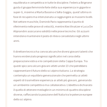
equilibrata e competitiva in tutte le discipline. Federica Brignone
guida il gruppo femminile forte della sua esperienza in gigante e
super-G, insieme a Marta Bassino e Sofia Goggia, quest’ultima in
fase di recupero ma intenzionata a raggiungere ai massimi livelli.
Nel settore maschile, Dominik Paris rappresenta il punto di
riferimento nelle prove di velocità, mentre Alex Vinatzer e Luca De
Aliprandini assicurano solidità nelle prove tecniche. Gli azzurri
intendono mantenere il posto di rilievo consolidato negli ultimi
anni.
Il direttore tecnico ha convocato anche diversi giovani talenti che
hanno evidenziato progressi significativi nel corso della
preparazione estiva e le competizioni della Coppa Europa. Tra
questi spiccano alcuni giovani atleti under 23 che potrebbero
rappresentare il futuro dello sci alpino italiano. La strategia
contempla un equilibrio generazionale che permetta ai atleti
esperti di trasmettere esperienza ai atleti più giovani, generando
un ambiente competitivo ma collaborativo. L’obiettivo dichiarato
è quello di ottenere medaglie in un minimo di quattro discipline
diverse, rafforzando la posizione dell’Italia tra le potenze europee
dello sci alpino.