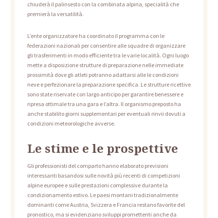
chiuderà il palinsesto con la combinata alpina, specialità che
premierà la versatilità.
L’ente organizzatore ha coordinato il programma con le
federazioni nazionali per consentire alle squadre di organizzare
gli trasferimenti in modo efficiente tra le varie località. Ogni luogo
mette a disposizione strutture di preparazione nelle immediate
prossimità dove gli atleti potranno adattarsi alle le condizioni
neve e perfezionare la preparazione specifica. Le strutture ricettive
sono state riservate con largo anticipo per garantire benessere e
ripresa ottimale tra una gara e l’altra. Il organismo preposto ha
anche stabilito giorni supplementari per eventuali rinvii dovuti a
condizioni meteorologiche avverse.
Le stime e le prospettive
Gli professionisti del comparto hanno elaborato previsioni
interessanti basandosi sulle novità più recenti di competizioni
alpine europee e sulle prestazioni complessive durante la
condizionamento estivo. Le paesi montani tradizionalmente
dominanti come Austria, Svizzera e Francia restano favorite del
pronostico, ma si evidenziano sviluppi promettenti anche da