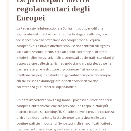
regolamentari degli
Europei
La Federazione Internazionale Sci ha introdotto modifiche
significative al quadro normativo per la stagione attuale, con
focus specifico alla protezione dei competitor e all’equità
competitiva. Le nuove direttive stabiliscono controlli più rigorosi
sulle attrezzature, inclusi sci e attacchi, con margini di errore
inferiori nelle rilevazioni. Inoltre, sono stati aggiornati i standard di
approvazione delle piste, richiedendo standard più elevati per le
barriere laterali e le strutture di protezione. Tali innovazioni
riflettono l’impegno costante nel garantire competizioni sempre
più sicure senza danneggiare lo spettacolo sportivo che
caratterizza gli europei sci alpino notizie.
Un’altra importante novità riguarda il processo di selezione per le
competizioni tecniche, che ora prevede una tappa iniziale più
ristretta basata sui ranking FIS. Gli atleti devono provare costanza
di risultati durante tutta la stagione per partecipare alle gare
continentali più importanti. Sono stati inoltre modificati i criteri di
tracciamento per slalom gigante e slalom speciale, con linee