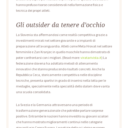
hanno profuso risorse considerevoli nella formazione fisica e
tecnica dei propri atleti.
Gli outsider da tenere d’occhio
La Slovenia sta affermandosi come realtà competitiva grazie a
investimenti mirati nel settore giovanile e a impianti di
preparazione all’avanguardia. Atleti come Meta Hrovat nel settore
femminile e Zan Kranjec in quello maschile hanno dimostrato di
poter confrontarsi con i migliori. (Read more:
viratarivista.it
) La
federazione slovena ha adottato metodi di allenamento
innovativi che stanno producendo risultati concreti. Anche la
Repubblica Ceca, storicamente competitiva nelle discipline
tecniche, presenta sportivi in grado di inserirsi nella lotta per le
medaglie, specialmente nella specialità dello slalom dove vanta
una scuola consolidata.
La Svezia e la Germania attraversano una periodo di
trasformazione generazionale che potrebbe portare sorprese
positive. Entrambe le nazioni hanno investito su giovani sciatori
che hanno mostrato miglioramenti continui nelle categorie
giovanili e in Coppa Europa. Le notizie dello sci alpino europeo