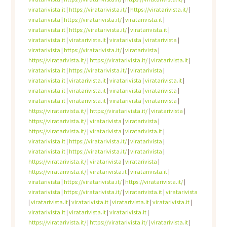
viratarivista.it
|
https://viratarivista.it/
|
https://viratarivista.it/
|
viratarivista
|
https://viratarivista.it/
|
viratarivista.it
|
viratarivista.it
|
https://viratarivista.it/
|
viratarivista.it
|
viratarivista.it
|
viratarivista.it
|
viratarivista
|
viratarivista
|
viratarivista
|
https://viratarivista.it/
|
viratarivista
|
https://viratarivista.it/
|
https://viratarivista.it/
|
viratarivista.it
|
viratarivista.it
|
https://viratarivista.it/
|
viratarivista
|
viratarivista.it
|
viratarivista.it
|
viratarivista
|
viratarivista.it
|
viratarivista.it
|
viratarivista.it
|
viratarivista
|
viratarivista
|
viratarivista.it
|
viratarivista.it
|
viratarivista
|
viratarivista
|
https://viratarivista.it/
|
https://viratarivista.it/
|
viratarivista
|
https://viratarivista.it/
|
viratarivista
|
viratarivista
|
https://viratarivista.it/
|
viratarivista
|
viratarivista.it
|
viratarivista.it
|
https://viratarivista.it/
|
viratarivista
|
viratarivista.it
|
https://viratarivista.it/
|
viratarivista
|
https://viratarivista.it/
|
viratarivista
|
viratarivista
|
https://viratarivista.it/
|
viratarivista.it
|
viratarivista.it
|
viratarivista
|
https://viratarivista.it/
|
https://viratarivista.it/
|
viratarivista
|
https://viratarivista.it/
|
viratarivista.it
|
viratarivista
|
viratarivista.it
|
viratarivista.it
|
viratarivista.it
|
viratarivista.it
|
viratarivista.it
|
viratarivista.it
|
viratarivista.it
|
https://viratarivista.it/
|
https://viratarivista.it/
|
viratarivista.it
|