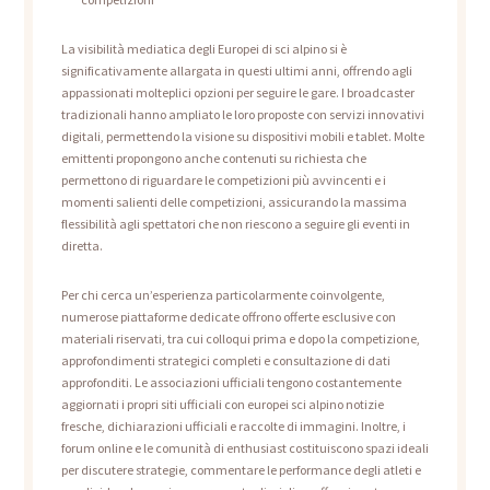
La visibilità mediatica degli Europei di sci alpino si è
significativamente allargata in questi ultimi anni, offrendo agli
appassionati molteplici opzioni per seguire le gare. I broadcaster
tradizionali hanno ampliato le loro proposte con servizi innovativi
digitali, permettendo la visione su dispositivi mobili e tablet. Molte
emittenti propongono anche contenuti su richiesta che
permettono di riguardare le competizioni più avvincenti e i
momenti salienti delle competizioni, assicurando la massima
flessibilità agli spettatori che non riescono a seguire gli eventi in
diretta.
Per chi cerca un’esperienza particolarmente coinvolgente,
numerose piattaforme dedicate offrono offerte esclusive con
materiali riservati, tra cui colloqui prima e dopo la competizione,
approfondimenti strategici completi e consultazione di dati
approfonditi. Le associazioni ufficiali tengono costantemente
aggiornati i propri siti ufficiali con europei sci alpino notizie
fresche, dichiarazioni ufficiali e raccolte di immagini. Inoltre, i
forum online e le comunità di enthusiast costituiscono spazi ideali
per discutere strategie, commentare le performance degli atleti e