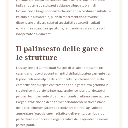
indicano come questi paesi abbiano sviluppato piani di
formazione a lunga scadenza che iniziano a produrre risultati. La
Polonia e la Slovacchia, pur non rappresentando favorite,
dispongono di diversi sciatori specialisti capace di risultati
eclatanti in situazioni specifiche, rendendo le gare ancora più
inaspettate e avvincenti.
Il palinsesto delle gare e
le strutture
La stagione dei Campionati Europei di sci alpino presenta un
calendario ricco di appuntamenti distribuiti strategicamente tra
le principali zone alpine del continente. Le informazioni sulla
competizione europea confermano che le gare si svolgeranno in
stazioni con tradizione internazionale riconosciuta, dotate di
percorsi tecnicamente sfidanti e impianti di ultima generazione.
L’organizzazione ha definito meticolosamente la successione
delle discipline per garantire condizioni ottimali agli atleti e
aumentare l’esposizione mediatica dell’evento, con riguardo
particolare alle necessità organizzative delle squadre nazionali
partecipanti.