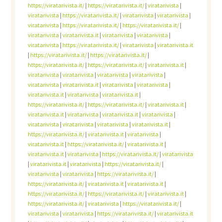
https://viratarivista.it/
|
https://viratarivista.it/
|
viratarivista
|
viratarivista
|
https://viratarivista.it/
|
viratarivista
|
viratarivista
|
viratarivista
|
https://viratarivista.it/
|
https://viratarivista.it/
|
viratarivista
|
viratarivista.it
|
viratarivista
|
viratarivista
|
viratarivista
|
https://viratarivista.it/
|
viratarivista
|
viratarivista.it
|
https://viratarivista.it/
|
https://viratarivista.it/
|
https://viratarivista.it/
|
https://viratarivista.it/
|
viratarivista.it
|
viratarivista
|
viratarivista
|
viratarivista
|
viratarivista
|
viratarivista
|
viratarivista.it
|
viratarivista
|
viratarivista
|
viratarivista.it
|
viratarivista
|
viratarivista.it
|
https://viratarivista.it/
|
https://viratarivista.it/
|
viratarivista.it
|
viratarivista.it
|
viratarivista
|
viratarivista.it
|
viratarivista
|
viratarivista
|
viratarivista
|
viratarivista
|
viratarivista.it
|
https://viratarivista.it/
|
viratarivista.it
|
viratarivista
|
viratarivista.it
|
https://viratarivista.it/
|
viratarivista.it
|
viratarivista.it
|
viratarivista
|
https://viratarivista.it/
|
viratarivista
|
viratarivista.it
|
viratarivista
|
https://viratarivista.it/
|
viratarivista
|
viratarivista
|
https://viratarivista.it/
|
https://viratarivista.it/
|
viratarivista.it
|
viratarivista.it
|
https://viratarivista.it/
|
https://viratarivista.it/
|
viratarivista.it
|
https://viratarivista.it/
|
viratarivista
|
https://viratarivista.it/
|
viratarivista
|
viratarivista
|
https://viratarivista.it/
|
viratarivista.it