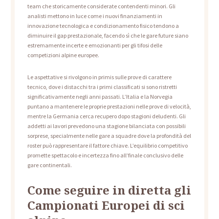
team che storicamente considerate contendenti minori. Gli
analisti mettono in luce come i nuovi finanziamenti in
innovazione tecnologica e condizionamento fisico tendono a
diminuire il gap prestazionale, facendo sì che le gare future siano
estremamente incerte e emozionanti per gli tifosi delle
competizioni alpine europee.
Le aspettative si rivolgono in primis sulle prove di carattere
tecnico, dove i distacchi tra i primi classificati si sono ristretti
significativamente negli anni passati. L’Italia e la Norvegia
puntano a mantenere le proprie prestazioni nelle prove di velocità,
mentre la Germania cerca recupero dopo stagioni deludenti. Gli
addetti ai lavori prevedono una stagione bilanciata con possibili
sorprese, specialmente nelle gare a squadre dove la profondità del
roster può rappresentare il fattore chiave. L’equilibrio competitivo
promette spettacolo e incertezza fino all’finale conclusivo delle
gare continentali.
Come seguire in diretta gli
Campionati Europei di sci