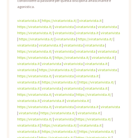
condividere la passione per questa disciplina affascinante e
agonistica.
viratarivista.it
|
https://viratarivista.it/
|
viratarivista.it
|
https://viratarivista.it/
|
viratarivista
|
viratarivista
|
viratarivista
|
https://viratarivista.it/
|
viratarivista
|
viratarivista.it
|
viratarivista
|
https://viratarivista.it/
|
viratarivista
|
https://viratarivista.it/
|
viratarivista
|
viratarivista.it
|
viratarivista
|
viratarivista
|
https://viratarivista.it/
|
viratarivista
|
viratarivista
|
viratarivista
|
https://viratarivista.it/
|
https://viratarivista.it/
|
viratarivista.it
|
viratarivista.it
|
viratarivista
|
viratarivista
|
viratarivista.it
|
viratarivista
|
https://viratarivista.it/
|
viratarivista
|
viratarivista
|
https://viratarivista.it/
|
viratarivista
|
viratarivista.it
|
viratarivista.it
|
https://viratarivista.it/
|
https://viratarivista.it/
|
viratarivista.it
|
viratarivista
|
viratarivista
|
viratarivista.it
|
https://viratarivista.it/
|
viratarivista
|
https://viratarivista.it/
|
viratarivista.it
|
viratarivista.it
|
viratarivista.it
|
https://viratarivista.it/
|
viratarivista
|
viratarivista.it
|
viratarivista
|
viratarivista
|
https://viratarivista.it/
|
viratarivista.it
|
https://viratarivista.it/
|
viratarivista
|
https://viratarivista.it/
|
viratarivista.it
|
https://viratarivista.it/
|
viratarivista.it
|
viratarivista.it
|
https://viratarivista.it/
|
https://viratarivista.it/
|
viratarivista
|
https://viratarivista.it/
|
https://viratarivista.it/
|