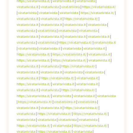
https://viratarivista.it/
|
viratarivista.it
|
viratarivista
|
viratarivista.it
|
viratarivista
|
viratarivista
|
https://viratarivista.it/
|
viratarivista
|
viratarivista
|
viratarivista
|
https://viratarivista.it/
|
viratarivista.it
|
viratarivista.it
|
https://viratarivista.it/
|
viratarivista.it
|
viratarivista.it
|
viratarivista.it
|
viratarivista
|
viratarivista
|
viratarivista
|
viratarivista
|
viratarivista
|
viratarivista.it
|
viratarivista.it
|
viratarivista.it
|
viratarivista.it
|
viratarivista
|
viratarivista
|
https://viratarivista.it/
|
viratarivista.it
|
viratarivista
|
viratarivista.it
|
viratarivista
|
viratarivista.it
|
https://viratarivista.it/
|
https://viratarivista.it/
|
viratarivista.it
|
https://viratarivista.it/
|
https://viratarivista.it/
|
viratarivista.it
|
viratarivista.it
|
viratarivista
|
https://viratarivista.it/
|
viratarivista.it
|
viratarivista.it
|
viratarivista
|
viratarivista
|
viratarivista.it
|
https://viratarivista.it/
|
viratarivista.it
|
https://viratarivista.it/
|
viratarivista.it
|
viratarivista.it
|
viratarivista.it
|
viratarivista
|
https://viratarivista.it/
|
https://viratarivista.it/
|
viratarivista
|
viratarivista.it
|
viratarivista
|
https://viratarivista.it/
|
viratarivista.it
|
viratarivista
|
viratarivista.it
|
viratarivista.it
|
https://viratarivista.it/
|
viratarivista
|
https://viratarivista.it/
|
https://viratarivista.it/
|
viratarivista
|
viratarivista
|
viratarivista
|
viratarivista
|
https://viratarivista.it/
|
viratarivista
|
https://viratarivista.it/
|
viratarivista
|
https://viratarivista.it/
|
viratarivista
|