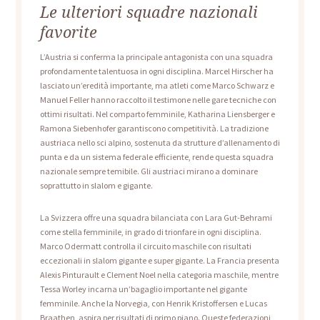
Le ulteriori squadre nazionali
favorite
L’Austria si conferma la principale antagonista con una squadra
profondamente talentuosa in ogni disciplina. Marcel Hirscher ha
lasciato un’eredità importante, ma atleti come Marco Schwarz e
Manuel Feller hanno raccolto il testimone nelle gare tecniche con
ottimi risultati. Nel comparto femminile, Katharina Liensberger e
Ramona Siebenhofer garantiscono competitività. La tradizione
austriaca nello sci alpino, sostenuta da strutture d’allenamento di
punta e da un sistema federale efficiente, rende questa squadra
nazionale sempre temibile. Gli austriaci mirano a dominare
soprattutto in slalom e gigante.
La Svizzera offre una squadra bilanciata con Lara Gut-Behrami
come stella femminile, in grado di trionfare in ogni disciplina.
Marco Odermatt controlla il circuito maschile con risultati
eccezionali in slalom gigante e super gigante. La Francia presenta
Alexis Pinturault e Clement Noel nella categoria maschile, mentre
Tessa Worley incarna un’bagaglio importante nel gigante
femminile. Anche la Norvegia, con Henrik Kristoffersen e Lucas
Braathen, aspira per risultati di primo piano. Queste federazioni