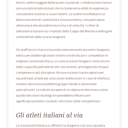
tecnici delle maggiori federazioni nazionali. Le federazioni hanno
annunciato le liste iniziali che includeranno atleti di esperienza
consolidata insieme a nuovi talenti. Le scelte manifestano un
bilanciamento di continuità e rinnovamento, con particolare
attenzione alle discipline tecniche e di velocità. I criteri di
selezione si basano su i risultati della Coppa del Mondo e delle gare
continentali della scorsa stagione.
Gli staff tecnici hanno lavorato intensamente durante l’stagione
estiva per stabilire gli ordini interni e individuare i competitori in
migliore condizione fisica. Le convocazioni tengono conto anche
della capacità polivalente dei concorrenti, privilegiando chi può
competere in più discipline. Alcune nazioni hanno optato per
squadre più ampie per assicurare sostituzioni in caso di infortuni,
mentre altre hanno preferito gruppi ristretti e altamente
specializzati. Le notizie europee di sci alpino evidenziano come
queste decisioni strategiche potrebbero influenzare
significativamente i risultati conclusivi delle competizioni.
Gli atleti italiani al via
La nazionale italiana si affronta la stagione con una squadra