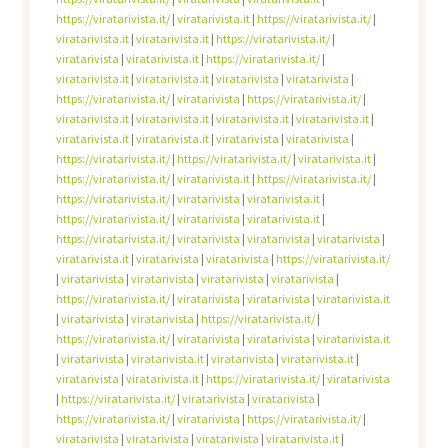
https://viratarivista.it/
|
viratarivista.it
|
https://viratarivista.it/
|
viratarivista.it
|
viratarivista.it
|
https://viratarivista.it/
|
viratarivista
|
viratarivista.it
|
https://viratarivista.it/
|
viratarivista.it
|
viratarivista.it
|
viratarivista
|
viratarivista
|
https://viratarivista.it/
|
viratarivista
|
https://viratarivista.it/
|
viratarivista.it
|
viratarivista.it
|
viratarivista.it
|
viratarivista.it
|
viratarivista.it
|
viratarivista.it
|
viratarivista
|
viratarivista
|
https://viratarivista.it/
|
https://viratarivista.it/
|
viratarivista.it
|
https://viratarivista.it/
|
viratarivista.it
|
https://viratarivista.it/
|
https://viratarivista.it/
|
viratarivista
|
viratarivista.it
|
https://viratarivista.it/
|
viratarivista
|
viratarivista.it
|
https://viratarivista.it/
|
viratarivista
|
viratarivista
|
viratarivista
|
viratarivista.it
|
viratarivista
|
viratarivista
|
https://viratarivista.it/
|
viratarivista
|
viratarivista
|
viratarivista
|
viratarivista
|
https://viratarivista.it/
|
viratarivista
|
viratarivista
|
viratarivista.it
|
viratarivista
|
viratarivista
|
https://viratarivista.it/
|
https://viratarivista.it/
|
viratarivista
|
viratarivista
|
viratarivista.it
|
viratarivista
|
viratarivista.it
|
viratarivista
|
viratarivista.it
|
viratarivista
|
viratarivista.it
|
https://viratarivista.it/
|
viratarivista
|
https://viratarivista.it/
|
viratarivista
|
viratarivista
|
https://viratarivista.it/
|
viratarivista
|
https://viratarivista.it/
|
viratarivista
|
viratarivista
|
viratarivista
|
viratarivista.it
|