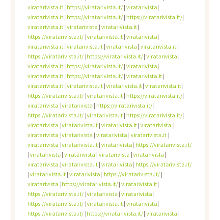
viratarivista.it
|
https://viratarivista.it/
|
viratarivista
|
viratarivista.it
|
https://viratarivista.it/
|
https://viratarivista.it/
|
viratarivista.it
|
viratarivista
|
viratarivista.it
|
https://viratarivista.it/
|
viratarivista.it
|
viratarivista
|
viratarivista.it
|
viratarivista.it
|
viratarivista
|
viratarivista.it
|
https://viratarivista.it/
|
https://viratarivista.it/
|
viratarivista
|
viratarivista.it
|
https://viratarivista.it/
|
viratarivista
|
viratarivista.it
|
https://viratarivista.it/
|
viratarivista.it
|
viratarivista.it
|
viratarivista.it
|
viratarivista.it
|
viratarivista.it
|
https://viratarivista.it/
|
viratarivista.it
|
https://viratarivista.it/
|
viratarivista
|
viratarivista
|
https://viratarivista.it/
|
https://viratarivista.it/
|
viratarivista.it
|
https://viratarivista.it/
|
viratarivista
|
viratarivista.it
|
viratarivista.it
|
viratarivista
|
viratarivista
|
viratarivista
|
viratarivista
|
viratarivista.it
|
viratarivista
|
viratarivista.it
|
viratarivista
|
https://viratarivista.it/
|
viratarivista
|
viratarivista
|
viratarivista
|
viratarivista
|
viratarivista
|
viratarivista.it
|
viratarivista
|
https://viratarivista.it/
|
viratarivista.it
|
viratarivista
|
https://viratarivista.it/
|
viratarivista
|
https://viratarivista.it/
|
viratarivista.it
|
https://viratarivista.it/
|
viratarivista
|
viratarivista
|
https://viratarivista.it/
|
viratarivista.it
|
viratarivista
|
https://viratarivista.it/
|
https://viratarivista.it/
|
viratarivista
|