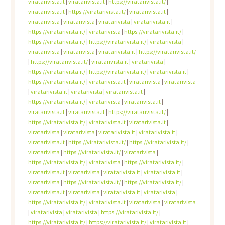
viratarivista.it
|
viratarivista.it
|
https://viratarivista.it/
|
viratarivista.it
|
https://viratarivista.it/
|
viratarivista.it
|
viratarivista
|
viratarivista
|
viratarivista
|
viratarivista.it
|
https://viratarivista.it/
|
viratarivista
|
https://viratarivista.it/
|
https://viratarivista.it/
|
https://viratarivista.it/
|
viratarivista
|
viratarivista
|
viratarivista
|
viratarivista.it
|
https://viratarivista.it/
|
https://viratarivista.it/
|
viratarivista.it
|
viratarivista
|
https://viratarivista.it/
|
https://viratarivista.it/
|
viratarivista.it
|
https://viratarivista.it/
|
viratarivista.it
|
viratarivista
|
viratarivista
|
viratarivista.it
|
viratarivista
|
viratarivista.it
|
https://viratarivista.it/
|
viratarivista
|
viratarivista.it
|
viratarivista.it
|
viratarivista.it
|
https://viratarivista.it/
|
https://viratarivista.it/
|
viratarivista.it
|
viratarivista.it
|
viratarivista
|
viratarivista
|
viratarivista.it
|
viratarivista.it
|
viratarivista.it
|
https://viratarivista.it/
|
https://viratarivista.it/
|
viratarivista
|
https://viratarivista.it/
|
viratarivista
|
https://viratarivista.it/
|
viratarivista
|
https://viratarivista.it/
|
viratarivista.it
|
viratarivista
|
viratarivista.it
|
viratarivista.it
|
viratarivista
|
https://viratarivista.it/
|
https://viratarivista.it/
|
viratarivista.it
|
viratarivista
|
viratarivista.it
|
viratarivista
|
https://viratarivista.it/
|
viratarivista.it
|
viratarivista
|
viratarivista
|
viratarivista
|
viratarivista
|
https://viratarivista.it/
|
https://viratarivista.it/
|
https://viratarivista.it/
|
viratarivista.it
|