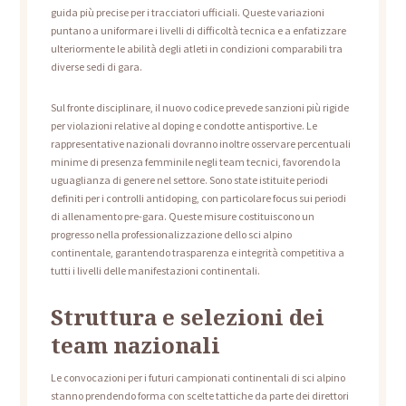
guida più precise per i tracciatori ufficiali. Queste variazioni
puntano a uniformare i livelli di difficoltà tecnica e a enfatizzare
ulteriormente le abilità degli atleti in condizioni comparabili tra
diverse sedi di gara.
Sul fronte disciplinare, il nuovo codice prevede sanzioni più rigide
per violazioni relative al doping e condotte antisportive. Le
rappresentative nazionali dovranno inoltre osservare percentuali
minime di presenza femminile negli team tecnici, favorendo la
uguaglianza di genere nel settore. Sono state istituite periodi
definiti per i controlli antidoping, con particolare focus sui periodi
di allenamento pre-gara. Queste misure costituiscono un
progresso nella professionalizzazione dello sci alpino
continentale, garantendo trasparenza e integrità competitiva a
tutti i livelli delle manifestazioni continentali.
Struttura e selezioni dei
team nazionali
Le convocazioni per i futuri campionati continentali di sci alpino
stanno prendendo forma con scelte tattiche da parte dei direttori