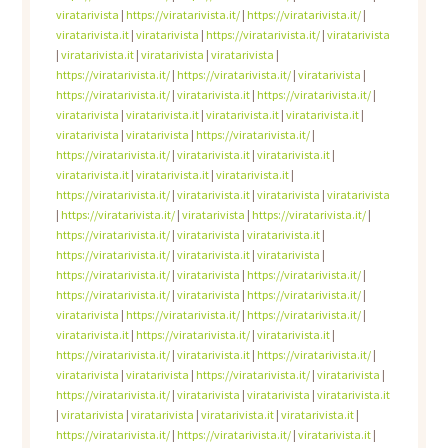
viratarivista
|
https://viratarivista.it/
|
https://viratarivista.it/
|
viratarivista.it
|
viratarivista
|
https://viratarivista.it/
|
viratarivista
|
viratarivista.it
|
viratarivista
|
viratarivista
|
https://viratarivista.it/
|
https://viratarivista.it/
|
viratarivista
|
https://viratarivista.it/
|
viratarivista.it
|
https://viratarivista.it/
|
viratarivista
|
viratarivista.it
|
viratarivista.it
|
viratarivista.it
|
viratarivista
|
viratarivista
|
https://viratarivista.it/
|
https://viratarivista.it/
|
viratarivista.it
|
viratarivista.it
|
viratarivista.it
|
viratarivista.it
|
viratarivista.it
|
https://viratarivista.it/
|
viratarivista.it
|
viratarivista
|
viratarivista
|
https://viratarivista.it/
|
viratarivista
|
https://viratarivista.it/
|
https://viratarivista.it/
|
viratarivista
|
viratarivista.it
|
https://viratarivista.it/
|
viratarivista.it
|
viratarivista
|
https://viratarivista.it/
|
viratarivista
|
https://viratarivista.it/
|
https://viratarivista.it/
|
viratarivista
|
https://viratarivista.it/
|
viratarivista
|
https://viratarivista.it/
|
https://viratarivista.it/
|
viratarivista.it
|
https://viratarivista.it/
|
viratarivista.it
|
https://viratarivista.it/
|
viratarivista.it
|
https://viratarivista.it/
|
viratarivista
|
viratarivista
|
https://viratarivista.it/
|
viratarivista
|
https://viratarivista.it/
|
viratarivista
|
viratarivista
|
viratarivista.it
|
viratarivista
|
viratarivista
|
viratarivista.it
|
viratarivista.it
|
https://viratarivista.it/
|
https://viratarivista.it/
|
viratarivista.it
|