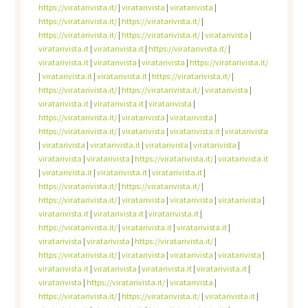
https://viratarivista.it/
|
viratarivista
|
viratarivista
|
https://viratarivista.it/
|
https://viratarivista.it/
|
https://viratarivista.it/
|
https://viratarivista.it/
|
viratarivista
|
viratarivista.it
|
viratarivista.it
|
https://viratarivista.it/
|
viratarivista.it
|
viratarivista
|
viratarivista
|
https://viratarivista.it/
|
viratarivista.it
|
viratarivista.it
|
https://viratarivista.it/
|
https://viratarivista.it/
|
https://viratarivista.it/
|
viratarivista
|
viratarivista.it
|
viratarivista.it
|
viratarivista
|
https://viratarivista.it/
|
viratarivista
|
viratarivista
|
https://viratarivista.it/
|
viratarivista
|
viratarivista.it
|
viratarivista
|
viratarivista
|
viratarivista.it
|
viratarivista
|
viratarivista
|
viratarivista
|
viratarivista
|
https://viratarivista.it/
|
viratarivista.it
|
viratarivista.it
|
viratarivista.it
|
viratarivista.it
|
https://viratarivista.it/
|
https://viratarivista.it/
|
https://viratarivista.it/
|
viratarivista
|
viratarivista
|
viratarivista
|
viratarivista.it
|
viratarivista.it
|
viratarivista.it
|
https://viratarivista.it/
|
viratarivista.it
|
viratarivista.it
|
viratarivista
|
viratarivista
|
https://viratarivista.it/
|
https://viratarivista.it/
|
viratarivista
|
viratarivista
|
viratarivista
|
viratarivista.it
|
viratarivista
|
viratarivista.it
|
viratarivista.it
|
viratarivista
|
https://viratarivista.it/
|
viratarivista
|
https://viratarivista.it/
|
https://viratarivista.it/
|
viratarivista.it
|