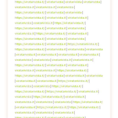
https://viratarivista.it/
|
viratarivista
|
viratarivista
|
viratarivista
|
viratarivista.it
|
viratarivista.it
|
viratarivista
|
https://viratarivista.it/
|
viratarivista
|
viratarivista
|
https://viratarivista.it/
|
viratarivista.it
|
viratarivista.it
|
viratarivista
|
viratarivista.it
|
https://viratarivista.it/
|
https://viratarivista.it/
|
viratarivista.it
|
viratarivista
|
viratarivista.it
|
https://viratarivista.it/
|
viratarivista.it
|
https://viratarivista.it/
|
viratarivista.it
|
viratarivista
|
https://viratarivista.it/
|
viratarivista.it
|
https://viratarivista.it/
|
https://viratarivista.it/
|
viratarivista.it
|
viratarivista
|
viratarivista
|
viratarivista.it
|
viratarivista.it
|
viratarivista.it
|
viratarivista.it
|
viratarivista
|
viratarivista
|
viratarivista.it
|
viratarivista.it
|
https://viratarivista.it/
|
viratarivista.it
|
viratarivista.it
|
viratarivista.it
|
viratarivista.it
|
https://viratarivista.it/
|
https://viratarivista.it/
|
viratarivista
|
viratarivista.it
|
viratarivista
|
viratarivista.it
|
viratarivista.it
|
https://viratarivista.it/
|
viratarivista
|
viratarivista
|
https://viratarivista.it/
|
https://viratarivista.it/
|
https://viratarivista.it/
|
viratarivista.it
|
viratarivista
|
https://viratarivista.it/
|
viratarivista.it
|
viratarivista.it
|
viratarivista
|
viratarivista
|
https://viratarivista.it/
|
viratarivista.it
|
https://viratarivista.it/
|
https://viratarivista.it/
|
viratarivista.it
|
viratarivista
|
viratarivista.it
|
https://viratarivista.it/
|
viratarivista
|
viratarivista.it
|