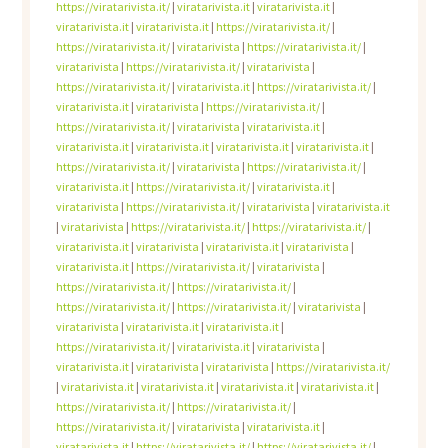
https://viratarivista.it/
|
viratarivista.it
|
viratarivista.it
|
viratarivista.it
|
viratarivista.it
|
https://viratarivista.it/
|
https://viratarivista.it/
|
viratarivista
|
https://viratarivista.it/
|
viratarivista
|
https://viratarivista.it/
|
viratarivista
|
https://viratarivista.it/
|
viratarivista.it
|
https://viratarivista.it/
|
viratarivista.it
|
viratarivista
|
https://viratarivista.it/
|
https://viratarivista.it/
|
viratarivista
|
viratarivista.it
|
viratarivista.it
|
viratarivista.it
|
viratarivista.it
|
viratarivista.it
|
https://viratarivista.it/
|
viratarivista
|
https://viratarivista.it/
|
viratarivista.it
|
https://viratarivista.it/
|
viratarivista.it
|
viratarivista
|
https://viratarivista.it/
|
viratarivista
|
viratarivista.it
|
viratarivista
|
https://viratarivista.it/
|
https://viratarivista.it/
|
viratarivista.it
|
viratarivista
|
viratarivista.it
|
viratarivista
|
viratarivista.it
|
https://viratarivista.it/
|
viratarivista
|
https://viratarivista.it/
|
https://viratarivista.it/
|
https://viratarivista.it/
|
https://viratarivista.it/
|
viratarivista
|
viratarivista
|
viratarivista.it
|
viratarivista.it
|
https://viratarivista.it/
|
viratarivista.it
|
viratarivista
|
viratarivista.it
|
viratarivista
|
viratarivista
|
https://viratarivista.it/
|
viratarivista.it
|
viratarivista.it
|
viratarivista.it
|
viratarivista.it
|
https://viratarivista.it/
|
https://viratarivista.it/
|
https://viratarivista.it/
|
viratarivista
|
viratarivista.it
|
viratarivista.it
|
https://viratarivista.it/
|
https://viratarivista.it/
|