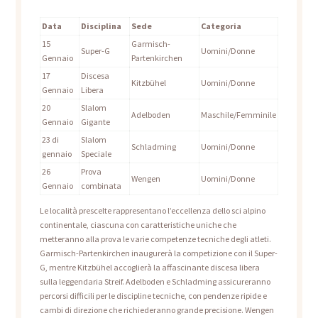
Data
Disciplina
Sede
Categoria
15
Garmisch-
Super-G
Uomini/Donne
Gennaio
Partenkirchen
17
Discesa
Kitzbühel
Uomini/Donne
Gennaio
Libera
20
Slalom
Adelboden
Maschile/Femminile
Gennaio
Gigante
23 di
Slalom
Schladming
Uomini/Donne
gennaio
Speciale
26
Prova
Wengen
Uomini/Donne
Gennaio
combinata
Le località prescelte rappresentano l’eccellenza dello sci alpino
continentale, ciascuna con caratteristiche uniche che
metteranno alla prova le varie competenze tecniche degli atleti.
Garmisch-Partenkirchen inaugurerà la competizione con il Super-
G, mentre Kitzbühel accoglierà la affascinante discesa libera
sulla leggendaria Streif. Adelboden e Schladming assicureranno
percorsi difficili per le discipline tecniche, con pendenze ripide e
cambi di direzione che richiederanno grande precisione. Wengen