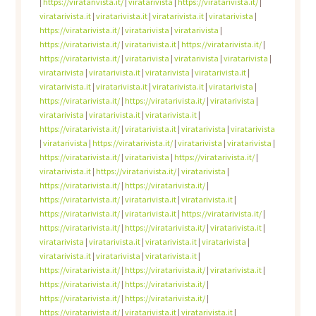
|
https://viratarivista.it/
|
viratarivista
|
https://viratarivista.it/
|
viratarivista.it
|
viratarivista.it
|
viratarivista.it
|
viratarivista
|
https://viratarivista.it/
|
viratarivista
|
viratarivista
|
https://viratarivista.it/
|
viratarivista.it
|
https://viratarivista.it/
|
https://viratarivista.it/
|
viratarivista
|
viratarivista
|
viratarivista
|
viratarivista
|
viratarivista.it
|
viratarivista
|
viratarivista.it
|
viratarivista.it
|
viratarivista.it
|
viratarivista.it
|
viratarivista
|
https://viratarivista.it/
|
https://viratarivista.it/
|
viratarivista
|
viratarivista
|
viratarivista.it
|
viratarivista.it
|
https://viratarivista.it/
|
viratarivista.it
|
viratarivista
|
viratarivista
|
viratarivista
|
https://viratarivista.it/
|
viratarivista
|
viratarivista
|
https://viratarivista.it/
|
viratarivista
|
https://viratarivista.it/
|
viratarivista.it
|
https://viratarivista.it/
|
viratarivista
|
https://viratarivista.it/
|
https://viratarivista.it/
|
https://viratarivista.it/
|
viratarivista.it
|
viratarivista.it
|
https://viratarivista.it/
|
viratarivista.it
|
https://viratarivista.it/
|
https://viratarivista.it/
|
https://viratarivista.it/
|
viratarivista.it
|
viratarivista
|
viratarivista.it
|
viratarivista.it
|
viratarivista
|
viratarivista.it
|
viratarivista
|
viratarivista.it
|
https://viratarivista.it/
|
https://viratarivista.it/
|
viratarivista.it
|
https://viratarivista.it/
|
https://viratarivista.it/
|
https://viratarivista.it/
|
https://viratarivista.it/
|
https://viratarivista.it/
|
viratarivista.it
|
viratarivista.it
|