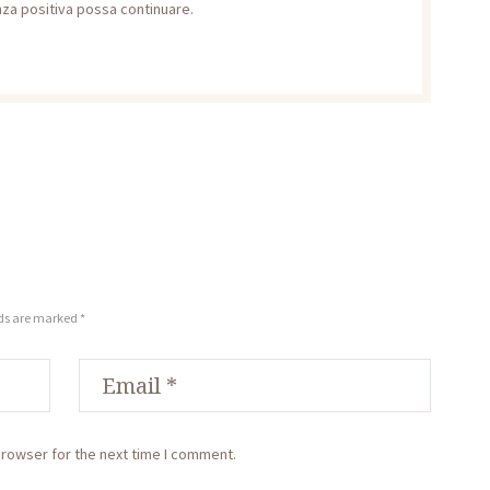
nza positiva possa continuare.
lds are marked *
browser for the next time I comment.