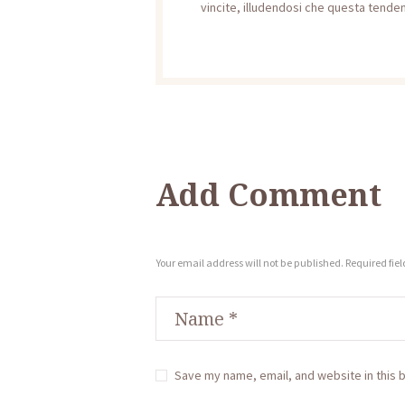
vincite, illudendosi che questa tende
Add Comment
Your email address will not be published. Required fie
Save my name, email, and website in this 