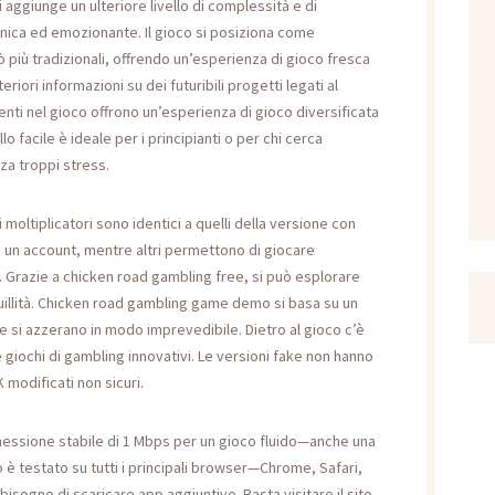
aggiunge un ulteriore livello di complessità e di
nica ed emozionante. Il gioco si posiziona come
nò più tradizionali, offrendo un’esperienza di gioco fresca
riori informazioni su dei futuribili progetti legati al
resenti nel gioco offrono un’esperienza di gioco diversificata
llo facile è ideale per i principianti o per chi cerca
za troppi stress.
 moltiplicatori sono identici a quelli della versione con
o un account, mentre altri permettono di giocare
Grazie a chicken road gambling free, si può esplorare
quillità. Chicken road gambling game demo si basa su un
he si azzerano in modo imprevedibile. Dietro al gioco c’è
giochi di gambling innovativi. Le versioni fake non hanno
 modificati non sicuri.
nessione stabile di 1 Mbps per un gioco fluido—anche una
o è testato su tutti i principali browser—Chrome, Safari,
isogno di scaricare app aggiuntive. Basta visitare il sito