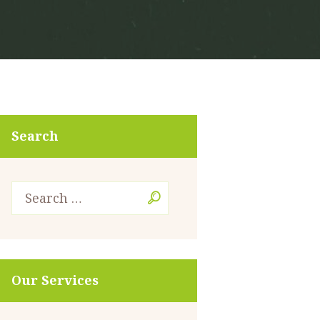
Search
Our Services