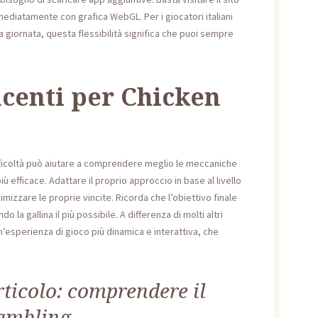
mmediatamente con grafica WebGL. Per i giocatori italiani
la giornata, questa flessibilità significa che puoi sempre
ncenti per Chicken
difficoltà può aiutare a comprendere meglio le meccaniche
iù efficace. Adattare il proprio approccio in base al livello
simizzare le proprie vincite. Ricorda che l’obiettivo finale
la gallina il più possibile. A differenza di molti altri
un’esperienza di gioco più dinamica e interattiva, che
articolo: comprendere il
gambling