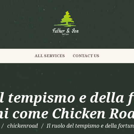
ALL SERVICES
CONTACT US
el tempismo e della 
hi come Chicken Roa
chickenroad
Il ruolo del tempismo e della fortuna