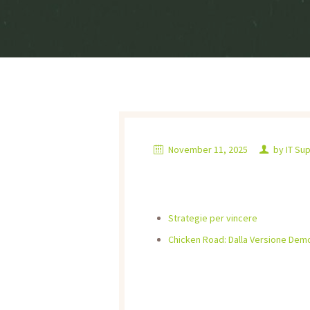
November 11, 2025
by
IT Su
Strategie per vincere
Chicken Road: Dalla Versione Demo