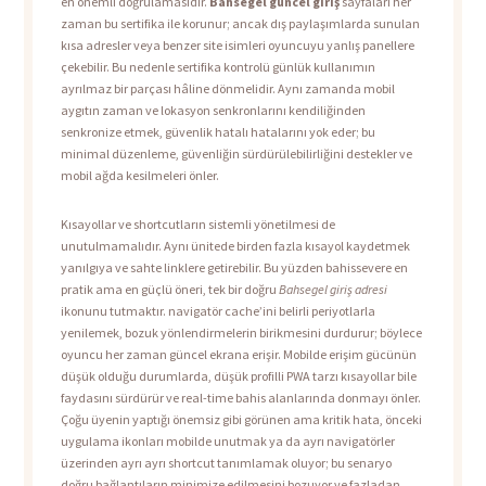
en önemli doğrulamasıdır.
Bahsegel güncel giriş
sayfaları her
zaman bu sertifika ile korunur; ancak dış paylaşımlarda sunulan
kısa adresler veya benzer site isimleri oyuncuyu yanlış panellere
çekebilir. Bu nedenle sertifika kontrolü günlük kullanımın
ayrılmaz bir parçası hâline dönmelidir. Aynı zamanda mobil
aygıtın zaman ve lokasyon senkronlarını kendiliğinden
senkronize etmek, güvenlik hatalı hatalarını yok eder; bu
minimal düzenleme, güvenliğin sürdürülebilirliğini destekler ve
mobil ağda kesilmeleri önler.
Kısayollar ve shortcutların sistemli yönetilmesi de
unutulmamalıdır. Aynı ünitede birden fazla kısayol kaydetmek
yanılgıya ve sahte linklere getirebilir. Bu yüzden bahissevere en
pratik ama en güçlü öneri, tek bir doğru
Bahsegel giriş adresi
ikonunu tutmaktır. navigatör cache’ini belirli periyotlarla
yenilemek, bozuk yönlendirmelerin birikmesini durdurur; böylece
oyuncu her zaman güncel ekrana erişir. Mobilde erişim gücünün
düşük olduğu durumlarda, düşük profilli PWA tarzı kısayollar bile
faydasını sürdürür ve real-time bahis alanlarında donmayı önler.
Çoğu üyenin yaptığı önemsiz gibi görünen ama kritik hata, önceki
uygulama ikonları mobilde unutmak ya da ayrı navigatörler
üzerinden ayrı ayrı shortcut tanımlamak oluyor; bu senaryo
doğru bağlantıların minimize edilmesini bozuyor ve fazladan