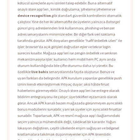
kötücül süreçlerle aynı izinleri talep edebilir. Buna alternatif
onaylı store app’leri , kimlik doğrulama, şifreleme şifreleme ve
device recognition
gibi standart güvenlik kontrollerini otomatik
çalıştırır. Yine de her iki alternatifte de üyelerin yalnızca
Bahsegel
güncel giriş
adreslerinden link kullanması, phishing ve benzer
adres senaryolarını minimize eder. Bir diğer fark veri saklama
tarafında görülür. APK dosyaları genellikle “hafif önbellek izleri” ile
işler; browser’da açık girişleri doğrudan eşler ve tekrar login
sürecini kısaltır. Mağaza app’leri ise zengin önbellek ve senkron
mekanizmasıyla işler; kullanıcı hem mobil hem PC aynı anda
oturum kullandığında bile çifte oturumu daha iyi yönetir. Bu
özellikle
live bahis
senaryolarında fayda oluşturur. Bonus ve
uyarı farkları da belirgindir. APK kurulum yapanlar genellikle push
iznini kendi etkinleştirmek ihtiyaç duyar; aksi hâlde fırsat
haberlerini göremeyebilir. Onaylı store app’leri ise entegre olarak
bildirim entegrasyonu ile çalışır; üye teklifleri eşzamanlı olarak
görür. Ancak APK kanalı bazen mağazada görünmeyen ayrıcalıklı
bonus modüllerini sunabilir, yani sık üyeler için ayrıcalıklı fırsatlar
sunabilir. Toparlarsak, APK ve resmî mağaza app’i bağlamındaki
seçim yalnızca mühendislik değil, taktiksel bir karardır. Yoğun
lokasyon değiştiren, çeşitli ülkelerde erişim sağlayan ve bölgesel
kısıtlamalara takılmak düşünmeyenler için APK önemlidir.