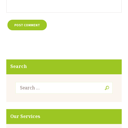
Search
Our Services