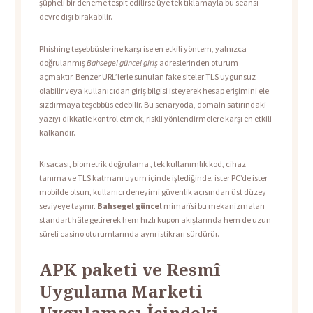
şüpheli bir deneme tespit edilirse üye tek tıklamayla bu seansı
devre dışı bırakabilir.
Phishing teşebbüslerine karşı ise en etkili yöntem, yalnızca
doğrulanmış
Bahsegel güncel giriş
adreslerinden oturum
açmaktır. Benzer URL’lerle sunulan fake siteler TLS uygunsuz
olabilir veya kullanıcıdan giriş bilgisi isteyerek hesap erişimini ele
sızdırmaya teşebbüs edebilir. Bu senaryoda, domain satırındaki
yazıyı dikkatle kontrol etmek, riskli yönlendirmelere karşı en etkili
kalkandır.
Kısacası, biometrik doğrulama , tek kullanımlık kod, cihaz
tanıma ve TLS katmanı uyum içinde işlediğinde, ister PC’de ister
mobilde olsun, kullanıcı deneyimi güvenlik açısından üst düzey
seviyeye taşınır.
Bahsegel güncel
mimarîsi bu mekanizmaları
standart hâle getirerek hem hızlı kupon akışlarında hem de uzun
süreli casino oturumlarında aynı istikrarı sürdürür.
APK paketi ve Resmî
Uygulama Marketi
Uygulaması İçindeki