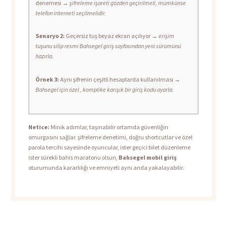
denemesi →
şifreleme işareti gözden geçirilmeli, mümkünse
telefon interneti seçilmelidir.
Senaryo 2:
Geçersiz tuş beyaz ekran açılıyor →
erişim
tuşunu silip resmi Bahsegel giriş sayfasından yeni sürümünü
hazırla.
Örnek 3:
Aynı şifrenin çeşitli hesaplarda kullanılması →
Bahsegel için özel , komplike karışık bir giriş kodu ayarla.
Netice:
Minik adımlar, taşınabilir ortamda güvenliğin
omurgasını sağlar. şifreleme denetimi, doğru shortcutlar ve özel
parola tercihi sayesinde oyuncular, ister geçici bilet düzenleme
ister sürekli bahis maratonu olsun,
Bahsegel mobil giriş
oturumunda kararlılığı ve emniyeti aynı anda yakalayabilir.