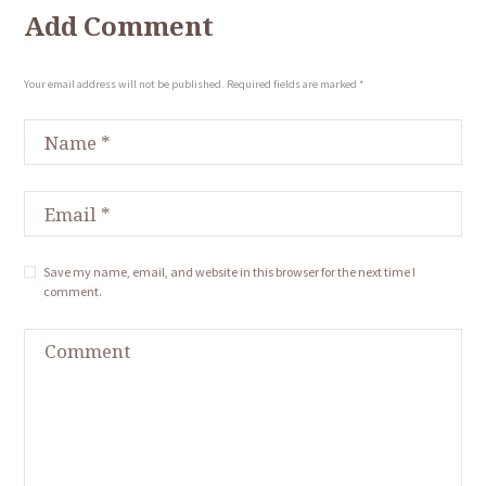
Add Comment
Your email address will not be published. Required fields are marked *
Save my name, email, and website in this browser for the next time I
comment.