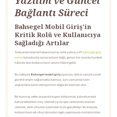
Yazılım ve Güncel
Bağlantı Süreci
Bahsegel Mobil Giriş’in
Kritik Rolü ve Kullanıcıya
Sağladığı Artılar
Türkiye’de internet tabanlı kumar artık yalnızca PC
bahsegel giriş
adresi
konsolunda oynayanların değil, günün her anında hareket
hâlinde olan kullanıcıların seçimi hâline geldi.
Bu noktada
Bahsegel mobil giriş
aşaması, birkaç saniye içinde
güvenli erişim sağlamakla kalmaz, aynı zamanda rutin
alışkanlıkta bahis deneyiminin doğal bir katmanı olur.
Bir tramvay seferi sırasında kupon doldurmak, kahvehanede
kahve beklerken maç izlemek ya da spor salonunda oranları
izlemek, akıllı cihazlar üzerinden hızla gerçekleşir. Bu kolaylık,
kullanıcıların ek cihaz olmadan login yapmasına mümkün kılar.