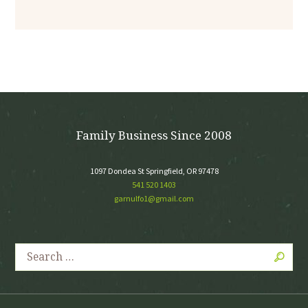
Family Business Since 2008
1097 Dondea St Springfield, OR 97478
541 520 1403
garnulfo1@gmail.com